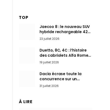
TOP
Jaecoo 8 : le nouveau SUV
hybride rechargeable 428
ch qui vise l’Audi Q7 arrive
23 juillet 2026
en Europe cet automne
Duetto, 8C, 4C : l’histoire
des cabriolets Alfa Romeo,
ces Spider qui ont défini
19 juillet 2026
l’art de rouler cheveux au
vent
Dacia écrase toute la
concurrence sur un
marché où personne ne
31 juillet 2026
l’attendait
À LIRE