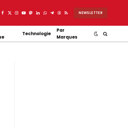
NEWSLETTER
Facebook
X
Instagram
YouTube
Mastodon
LinkedIn
WhatsApp
Partager
Threads
RSS
(Twitter)
sur
Telegram
Par
Technologie
ue
Marques