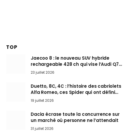
TOP
Jaecoo 8 : le nouveau SUV hybride
rechargeable 428 ch qui vise l’Audi Q7
arrive en Europe cet automne
23 juillet 2026
Duetto, 8C, 4C : l’histoire des cabriolets
Alfa Romeo, ces Spider qui ont défini
l’art de rouler cheveux au vent
19 juillet 2026
Dacia écrase toute la concurrence sur
un marché où personne ne l’attendait
31 juillet 2026