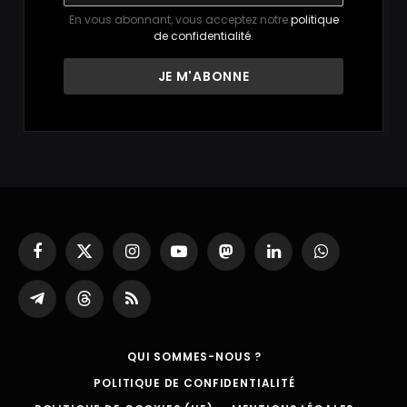
En vous abonnant, vous acceptez notre
politique
de confidentialité
.
Facebook
X
Instagram
YouTube
Mastodon
LinkedIn
WhatsApp
(Twitter)
Partager
Threads
RSS
sur
Telegram
QUI SOMMES-NOUS ?
POLITIQUE DE CONFIDENTIALITÉ