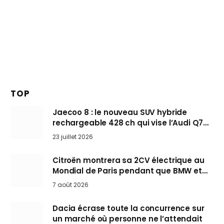
TOP
Jaecoo 8 : le nouveau SUV hybride
rechargeable 428 ch qui vise l’Audi Q7
arrive en Europe cet automne
23 juillet 2026
Citroën montrera sa 2CV électrique au
Mondial de Paris pendant que BMW et
Mini désertent le salon
7 août 2026
Dacia écrase toute la concurrence sur
un marché où personne ne l’attendait