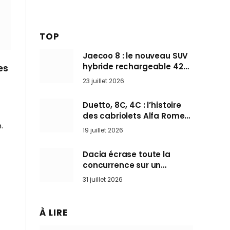
TOP
Jaecoo 8 : le nouveau SUV
hybride rechargeable 428
es
ch qui vise l’Audi Q7 arrive
23 juillet 2026
en Europe cet automne
Duetto, 8C, 4C : l’histoire
des cabriolets Alfa Romeo,
.
ces Spider qui ont défini
19 juillet 2026
l’art de rouler cheveux au
vent
Dacia écrase toute la
concurrence sur un
marché où personne ne
31 juillet 2026
l’attendait
À LIRE