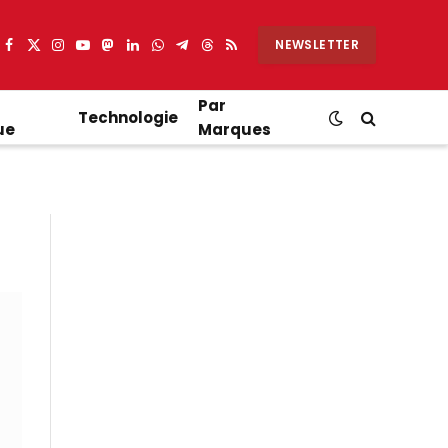
NEWSLETTER
Facebook
X
Instagram
YouTube
Mastodon
LinkedIn
WhatsApp
Partager
Threads
RSS
(Twitter)
sur
Telegram
Par
Technologie
ue
Marques