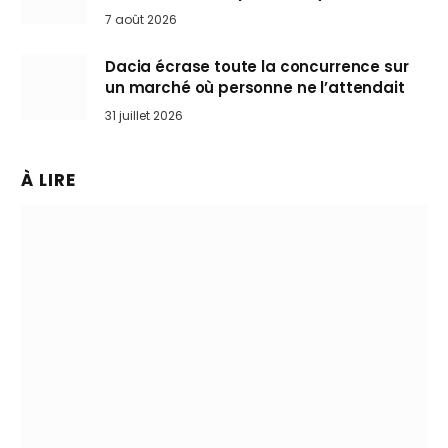
Mini désertent le salon
7 août 2026
Dacia écrase toute la concurrence sur
un marché où personne ne l’attendait
31 juillet 2026
À LIRE