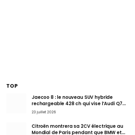
TOP
Jaecoo 8 : le nouveau SUV hybride
rechargeable 428 ch qui vise l’Audi Q7
arrive en Europe cet automne
23 juillet 2026
Citroën montrera sa 2CV électrique au
Mondial de Paris pendant que BMW et