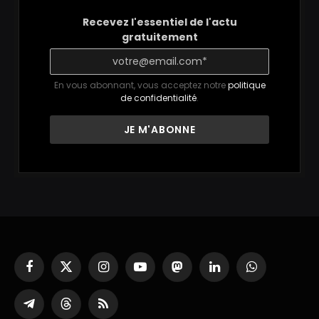
Recevez l'essentiel de l'actu
gratuitement
En vous abonnant, vous acceptez notre
politique
de confidentialité
.
Facebook
X
Instagram
YouTube
Mastodon
LinkedIn
WhatsApp
(Twitter)
Partager
Threads
RSS