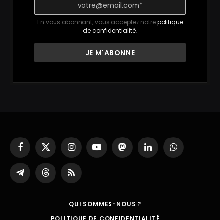
En vous abonnant, vous acceptez notre
politique
de confidentialité
.
Facebook
X
Instagram
YouTube
Mastodon
LinkedIn
WhatsApp
(Twitter)
Partager
Threads
RSS
sur
Telegram
QUI SOMMES-NOUS ?
POLITIQUE DE CONFIDENTIALITÉ