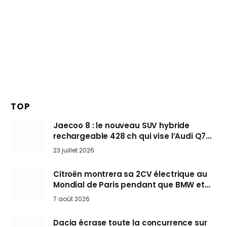
TOP
Jaecoo 8 : le nouveau SUV hybride
rechargeable 428 ch qui vise l’Audi Q7
arrive en Europe cet automne
23 juillet 2026
Citroën montrera sa 2CV électrique au
Mondial de Paris pendant que BMW et
Mini désertent le salon
7 août 2026
Dacia écrase toute la concurrence sur