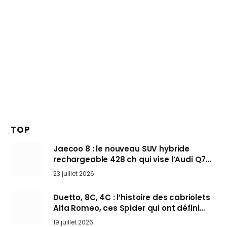
TOP
Jaecoo 8 : le nouveau SUV hybride
rechargeable 428 ch qui vise l’Audi Q7
arrive en Europe cet automne
23 juillet 2026
Duetto, 8C, 4C : l’histoire des cabriolets
Alfa Romeo, ces Spider qui ont défini
l’art de rouler cheveux au vent
19 juillet 2026