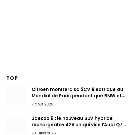
TOP
Citroën montrera sa 2CV électrique au
Mondial de Paris pendant que BMW et
Mini désertent le salon
7 août 2026
Jaecoo 8 : le nouveau SUV hybride
rechargeable 428 ch qui vise l’Audi Q7
arrive en Europe cet automne
23 juillet 2026