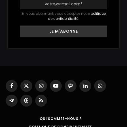
En vous abonnant, vous acceptez notre
politique
de confidentialité
.
Facebook
X
Instagram
YouTube
Mastodon
LinkedIn
WhatsApp
(Twitter)
Partager
Threads
RSS
sur
Telegram
QUI SOMMES-NOUS ?
POLITIQUE DE CONFIDENTIALITÉ