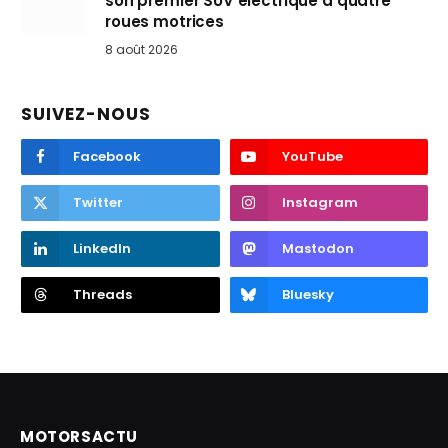
son premier SUV électrique à quatre
roues motrices
8 août 2026
SUIVEZ-NOUS
Facebook
YouTube
Twitter
Instagram
LinkedIn
Mastodon
Threads
Bluesky
MOTORSACTU