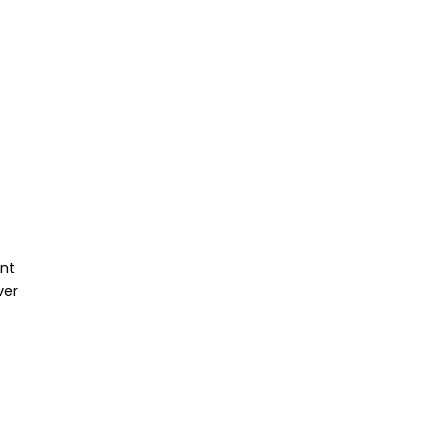
u
nt
ver