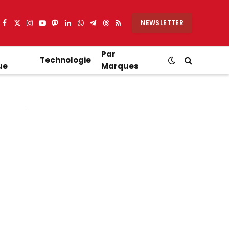
NEWSLETTER
Facebook
X
Instagram
YouTube
Mastodon
LinkedIn
WhatsApp
Partager
Threads
RSS
(Twitter)
sur
Telegram
Par
Technologie
ue
Marques