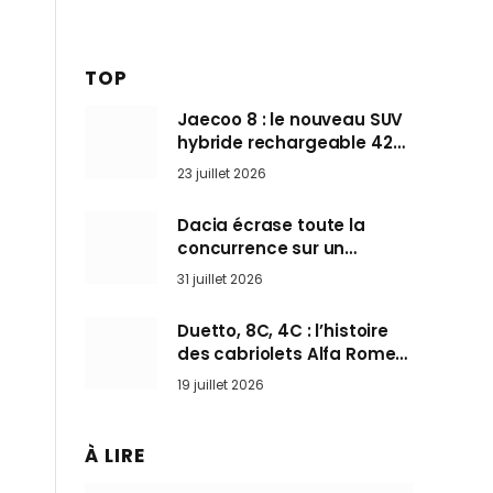
TOP
Jaecoo 8 : le nouveau SUV
hybride rechargeable 428
ch qui vise l’Audi Q7 arrive
23 juillet 2026
en Europe cet automne
Dacia écrase toute la
concurrence sur un
marché où personne ne
31 juillet 2026
l’attendait
Duetto, 8C, 4C : l’histoire
des cabriolets Alfa Romeo,
ces Spider qui ont défini
19 juillet 2026
l’art de rouler cheveux au
vent
À LIRE