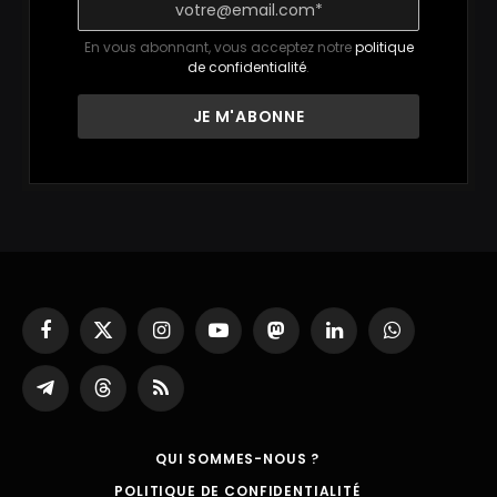
En vous abonnant, vous acceptez notre
politique
de confidentialité
.
Facebook
X
Instagram
YouTube
Mastodon
LinkedIn
WhatsApp
(Twitter)
Partager
Threads
RSS
sur
Telegram
QUI SOMMES-NOUS ?
POLITIQUE DE CONFIDENTIALITÉ