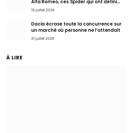
Alfa Romeo, ces Spider qui ont défini
l’art de rouler cheveux au vent
19 juillet 2026
Dacia écrase toute la concurrence sur
un marché où personne ne l’attendait
31 juillet 2026
À LIRE