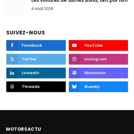
Les voitures de James Bond, film par film
4 août 2026
SUIVEZ-NOUS
Facebook
YouTube
Twitter
Instagram
LinkedIn
Mastodon
Threads
Bluesky
MOTORSACTU