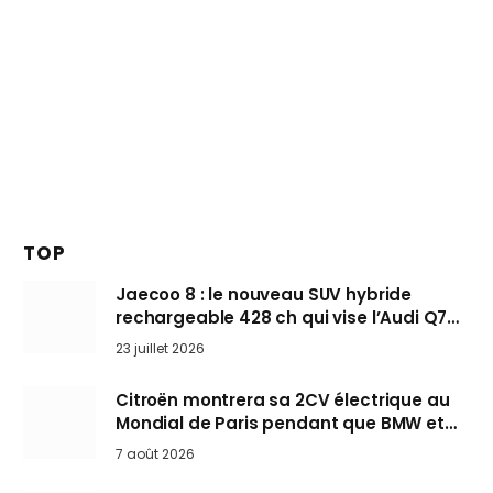
TOP
Jaecoo 8 : le nouveau SUV hybride
rechargeable 428 ch qui vise l’Audi Q7
arrive en Europe cet automne
23 juillet 2026
Citroën montrera sa 2CV électrique au
Mondial de Paris pendant que BMW et
Mini désertent le salon
7 août 2026