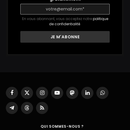
En vous abonnant, vous acceptez notre
politique
de confidentialité
.
Facebook
X
Instagram
YouTube
Mastodon
LinkedIn
WhatsApp
(Twitter)
Partager
Threads
RSS
sur
Telegram
QUI SOMMES-NOUS ?