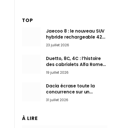
TOP
Jaecoo 8 : le nouveau SUV
hybride rechargeable 428
ch qui vise l’Audi Q7 arrive
23 juillet 2026
en Europe cet automne
Duetto, 8C, 4C : l’histoire
des cabriolets Alfa Romeo,
ces Spider qui ont défini
19 juillet 2026
l’art de rouler cheveux au
vent
Dacia écrase toute la
concurrence sur un
marché où personne ne
31 juillet 2026
l’attendait
À LIRE