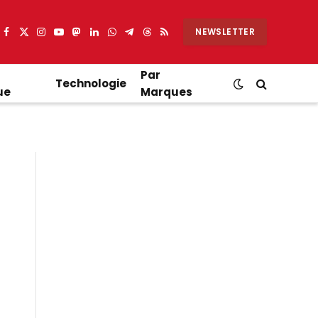
NEWSLETTER
Facebook
X
Instagram
YouTube
Mastodon
LinkedIn
WhatsApp
Partager
Threads
RSS
(Twitter)
sur
Telegram
Par
Technologie
ue
Marques