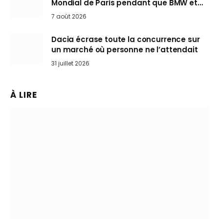
Mondial de Paris pendant que BMW et
Mini désertent le salon
7 août 2026
Dacia écrase toute la concurrence sur
un marché où personne ne l’attendait
31 juillet 2026
À LIRE