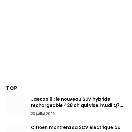
TOP
Jaecoo 8 : le nouveau SUV hybride
rechargeable 428 ch qui vise l’Audi Q7
arrive en Europe cet automne
23 juillet 2026
Citroën montrera sa 2CV électrique au