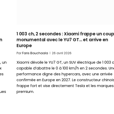
1 003 ch, 2 secondes : Xiaomi frappe un cou
n
monumental avec le YU7 GT… et arrive en
Europe
Par
Faris Bouchaala
26 avril 2026
, un
Xiaomi dévoile le YU7 GT, un SUV électrique de 1 003 
x
capable d’abattre le 0 à 100 km/h en 2 secondes. Un
es
performance digne des hypercars, avec une arrivée
confirmée en Europe en 2027. Le constructeur chinoi
frappe fort et vise directement Tesla et les marques
ques
premium.