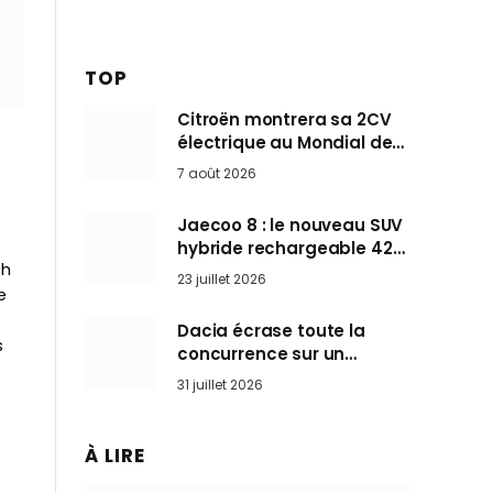
TOP
Citroën montrera sa 2CV
électrique au Mondial de
p
Paris pendant que BMW et
7 août 2026
Mini désertent le salon
Jaecoo 8 : le nouveau SUV
hybride rechargeable 428
ch
ch qui vise l’Audi Q7 arrive
23 juillet 2026
en Europe cet automne
e
Dacia écrase toute la
s
concurrence sur un
marché où personne ne
31 juillet 2026
l’attendait
À LIRE