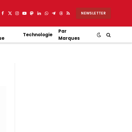
NEWSLETTER
Facebook
X
Instagram
YouTube
Mastodon
LinkedIn
WhatsApp
Partager
Threads
RSS
(Twitter)
sur
Telegram
Par
Technologie
ue
Marques