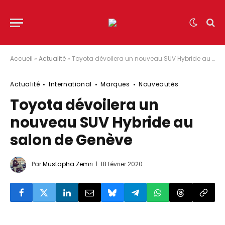
Accueil
»
Actualité
»
Toyota dévoilera un nouveau SUV Hybride au salon de Genève
Actualité
International
Marques
Nouveautés
Toyota dévoilera un
nouveau SUV Hybride au
salon de Genève
Par
Mustapha Zemri
18 février 2020