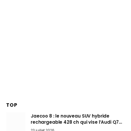
TOP
Jaecoo 8 : le nouveau SUV hybride
rechargeable 428 ch qui vise l’Audi Q7
arrive en Europe cet automne
23 juillet 2026