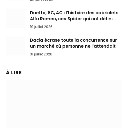
Duetto, 8C, 4C : l’histoire des cabriolets
Alfa Romeo, ces Spider qui ont défini
l’art de rouler cheveux au vent
19 juillet 2026
Dacia écrase toute la concurrence sur
un marché où personne ne l’attendait
31 juillet 2026
À LIRE