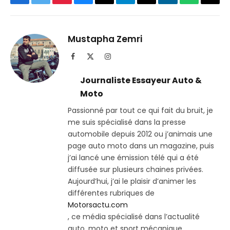
Facebook
Twitter
Pinterest
Bluesky
Threads
Partager
Email
LinkedIn
WhatsApp
Copi
sur
le
Telegram
lien
Mustapha Zemri
Facebook
X
Instagram
(Twitter)
Journaliste Essayeur Auto &
Moto
Passionné par tout ce qui fait du bruit, je
me suis spécialisé dans la presse
automobile depuis 2012 ou j’animais une
page auto moto dans un magazine, puis
j’ai lancé une émission télé qui a été
diffusée sur plusieurs chaines privées.
Aujourd’hui, j’ai le plaisir d’animer les
différentes rubriques de
Motorsactu.com
, ce média spécialisé dans l’actualité
auto, moto et sport mécanique.