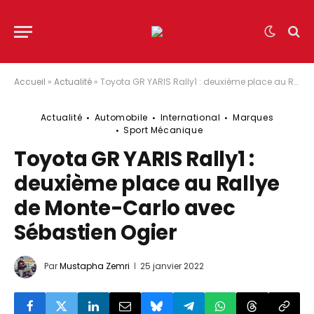
Accueil
»
Actualité
»
Toyota GR YARIS Rally1 : deuxième place au Rallye de Monte-Carlo avec Sébastien Ogier
Actualité
Automobile
International
Marques
Sport Mécanique
Toyota GR YARIS Rally1 :
deuxième place au Rallye
de Monte-Carlo avec
Sébastien Ogier
Par
Mustapha Zemri
25 janvier 2022