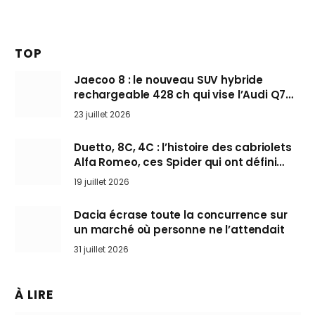
TOP
Jaecoo 8 : le nouveau SUV hybride
rechargeable 428 ch qui vise l’Audi Q7
arrive en Europe cet automne
23 juillet 2026
Duetto, 8C, 4C : l’histoire des cabriolets
Alfa Romeo, ces Spider qui ont défini
l’art de rouler cheveux au vent
19 juillet 2026
Dacia écrase toute la concurrence sur
un marché où personne ne l’attendait
31 juillet 2026
À LIRE