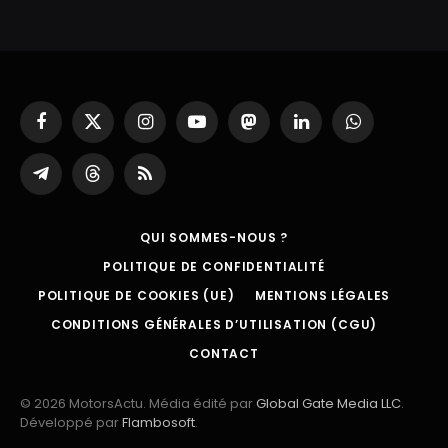
Facebook
X
Instagram
YouTube
Mastodon
LinkedIn
WhatsApp
(Twitter)
Partager
Threads
RSS
sur
Telegram
QUI SOMMES-NOUS ?
POLITIQUE DE CONFIDENTIALITÉ
POLITIQUE DE COOKIES (UE)
MENTIONS LÉGALES
CONDITIONS GÉNÉRALES D’UTILISATION (CGU)
CONTACT
© 2026 MotorsActu. Média édité par
Global Gate Media LLC
.
Développé par
Flambosoft
.