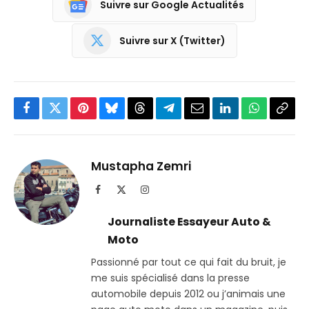
Suivre sur Google Actualités
Suivre sur X (Twitter)
Facebook
Twitter
Pinterest
Bluesky
Threads
Partager
Email
LinkedIn
WhatsApp
Copi
sur
le
Telegram
lien
Mustapha Zemri
Facebook
X
Instagram
(Twitter)
Journaliste Essayeur Auto &
Moto
Passionné par tout ce qui fait du bruit, je
me suis spécialisé dans la presse
automobile depuis 2012 ou j’animais une