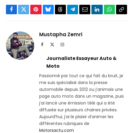
Facebook
Twitter
Pinterest
Bluesky
Threads
Partager
Email
LinkedIn
WhatsApp
Copi
sur
le
Telegram
lien
Mustapha Zemri
Facebook
X
Instagram
(Twitter)
Journaliste Essayeur Auto &
Moto
Passionné par tout ce qui fait du bruit, je
me suis spécialisé dans la presse
automobile depuis 2012 ou j’animais une
page auto moto dans un magazine, puis
j’ai lancé une émission télé qui a été
diffusée sur plusieurs chaines privées.
Aujourd’hui, j’ai le plaisir d’animer les
différentes rubriques de
Motorsactu.com