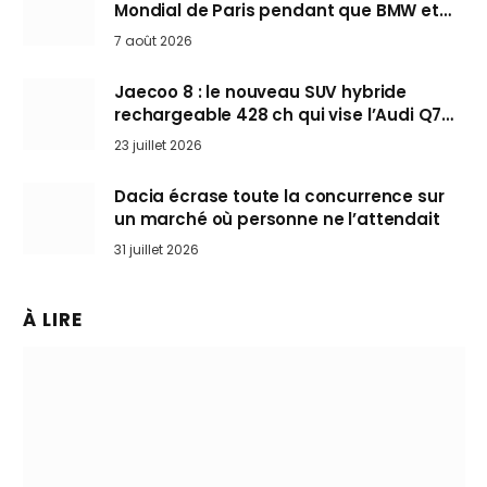
Mondial de Paris pendant que BMW et
Mini désertent le salon
7 août 2026
Jaecoo 8 : le nouveau SUV hybride
rechargeable 428 ch qui vise l’Audi Q7
arrive en Europe cet automne
23 juillet 2026
Dacia écrase toute la concurrence sur
un marché où personne ne l’attendait
31 juillet 2026
À LIRE