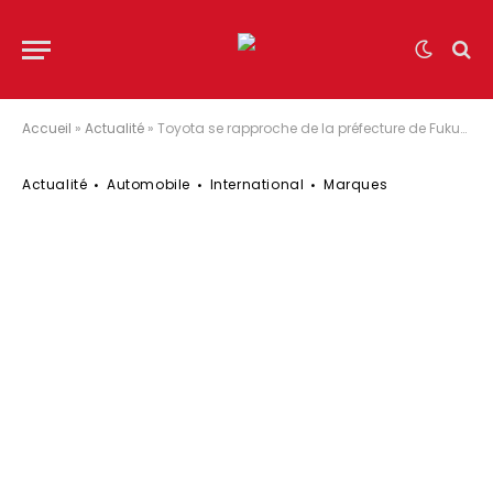
Accueil
»
Actualité
»
Toyota se rapproche de la préfecture de Fukushima pour y bâtir une ville du futur basée sur l’hydrogène
Actualité
Automobile
International
Marques