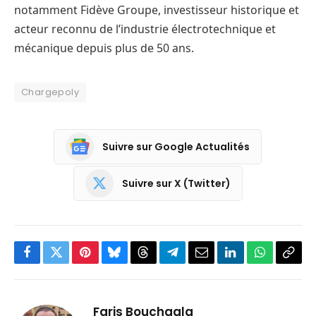
notamment Fidève Groupe, investisseur historique et
acteur reconnu de l’industrie électrotechnique et
mécanique depuis plus de 50 ans.
Chargepoly
Suivre sur Google Actualités
Suivre sur X (Twitter)
Facebook
Twitter
Pinterest
Bluesky
Threads
Partager
Email
LinkedIn
WhatsApp
Copi
sur
le
Telegram
lien
Faris Bouchaala