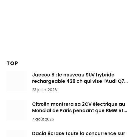
TOP
Jaecoo 8 : le nouveau SUV hybride
rechargeable 428 ch qui vise l’Audi Q7
arrive en Europe cet automne
23 juillet 2026
Citroën montrera sa 2CV électrique au
Mondial de Paris pendant que BMW et
Mini désertent le salon
7 août 2026
Dacia écrase toute la concurrence sur