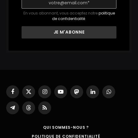
En vous abonnant, vous acceptez notre
politique
de confidentialité
.
Facebook
X
Instagram
YouTube
Mastodon
LinkedIn
WhatsApp
(Twitter)
Partager
Threads
RSS
sur
Telegram
QUI SOMMES-NOUS ?
POLITIQUE DE CONFIDENTIALITÉ