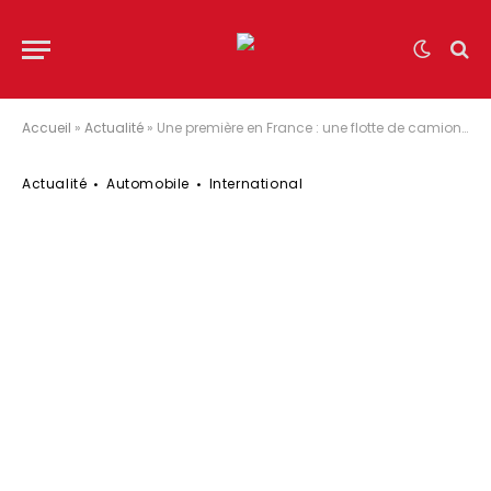
Accueil
»
Actualité
»
Une première en France : une flotte de camions électriques pilotée par l’intelligence énergétique
Actualité
Automobile
International