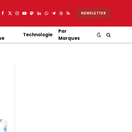
NEWSLETTER
Facebook
X
Instagram
YouTube
Mastodon
LinkedIn
WhatsApp
Partager
Threads
RSS
(Twitter)
sur
Telegram
Par
Technologie
ue
Marques