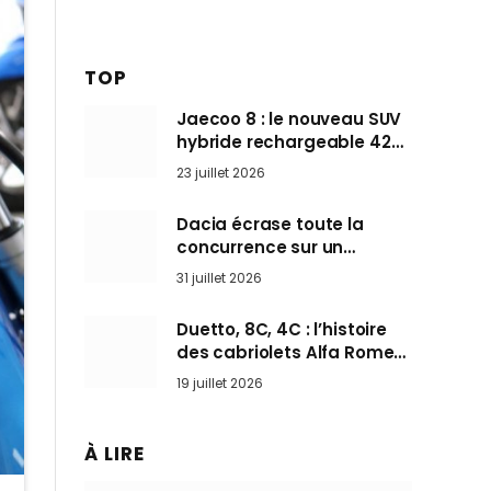
TOP
Jaecoo 8 : le nouveau SUV
hybride rechargeable 428
ch qui vise l’Audi Q7 arrive
23 juillet 2026
en Europe cet automne
Dacia écrase toute la
concurrence sur un
marché où personne ne
31 juillet 2026
l’attendait
Duetto, 8C, 4C : l’histoire
des cabriolets Alfa Romeo,
ces Spider qui ont défini
19 juillet 2026
l’art de rouler cheveux au
vent
À LIRE