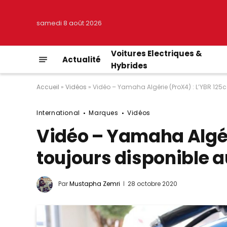
samedi 8 août 2026
Voitures Electriques &
Actualité
Hybrides
Accueil
»
Vidéos
»
Vidéo – Yamaha Algérie (ProX4) : L’YBR 125c
International
Marques
Vidéos
Vidéo – Yamaha Algér
toujours disponible a
Par
Mustapha Zemri
28 octobre 2020