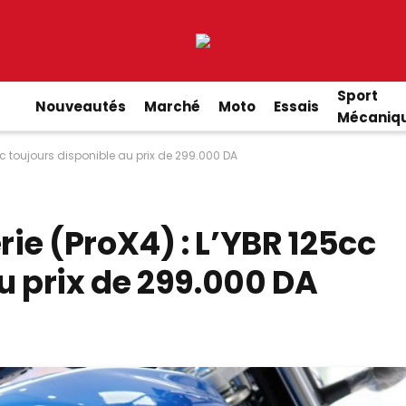
Sport
Nouveautés
Marché
Moto
Essais
Mécaniq
c toujours disponible au prix de 299.000 DA
ie (ProX4) : L’YBR 125cc
u prix de 299.000 DA