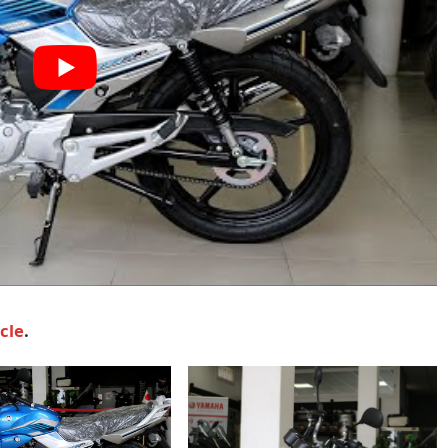
icle
.