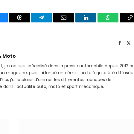
luesky
Threads
Partager
Email
LinkedIn
WhatsApp
C
sur
le
Telegram
li
Facebo
X
(T
& Moto
it, je me suis spécialisé dans la presse automobile depuis 2012 o
 magazine, puis j’ai lancé une émission télé qui a été diffusée
hui, j’ai le plaisir d’animer les différentes rubriques de
sé dans l’actualité auto, moto et sport mécanique.