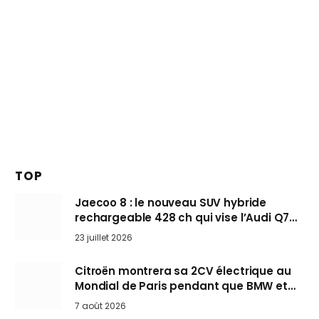
TOP
Jaecoo 8 : le nouveau SUV hybride
rechargeable 428 ch qui vise l’Audi Q7
arrive en Europe cet automne
23 juillet 2026
Citroën montrera sa 2CV électrique au
Mondial de Paris pendant que BMW et
Mini désertent le salon
7 août 2026