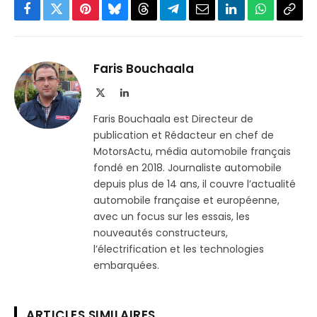
Facebook
Twitter
Pinterest
Bluesky
Threads
Partager
Email
LinkedIn
WhatsApp
Copi
sur
le
Telegram
lien
Faris Bouchaala
X
LinkedIn
(Twitter)
Faris Bouchaala est Directeur de
publication et Rédacteur en chef de
MotorsActu, média automobile français
fondé en 2018. Journaliste automobile
depuis plus de 14 ans, il couvre l’actualité
automobile française et européenne,
avec un focus sur les essais, les
nouveautés constructeurs,
l’électrification et les technologies
embarquées.
ARTICLES SIMILAIRES