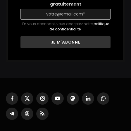
gratuitement
En vous abonnant, vous acceptez notre
politique
de confidentialité
.
Facebook
X
Instagram
YouTube
Mastodon
LinkedIn
WhatsApp
(Twitter)
Partager
Threads
RSS
sur
Telegram