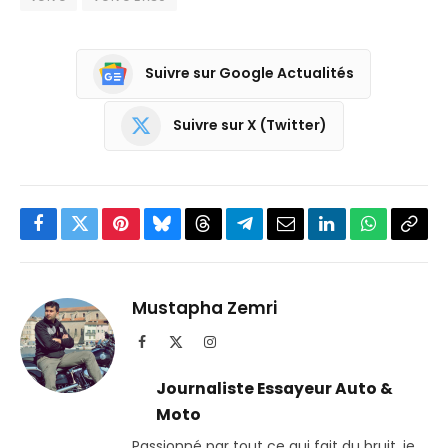
Suivre sur Google Actualités
Suivre sur X (Twitter)
Facebook
Twitter
Pinterest
Bluesky
Threads
Partager
Email
LinkedIn
WhatsApp
Copi
sur
le
Telegram
lien
Mustapha Zemri
Facebook
X
Instagram
(Twitter)
Journaliste Essayeur Auto &
Moto
Passionné par tout ce qui fait du bruit, je