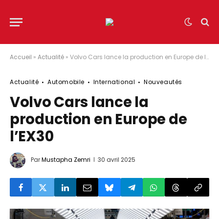
Accueil
»
Actualité
»
Volvo Cars lance la production en Europe de l’EX30
Actualité
Automobile
International
Nouveautés
Volvo Cars lance la
production en Europe de
l’EX30
Par
Mustapha Zemri
30 avril 2025