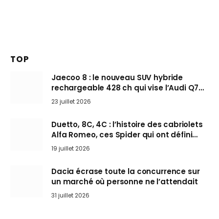
TOP
Jaecoo 8 : le nouveau SUV hybride
rechargeable 428 ch qui vise l’Audi Q7
arrive en Europe cet automne
23 juillet 2026
Duetto, 8C, 4C : l’histoire des cabriolets
Alfa Romeo, ces Spider qui ont défini
l’art de rouler cheveux au vent
19 juillet 2026
Dacia écrase toute la concurrence sur
un marché où personne ne l’attendait
31 juillet 2026