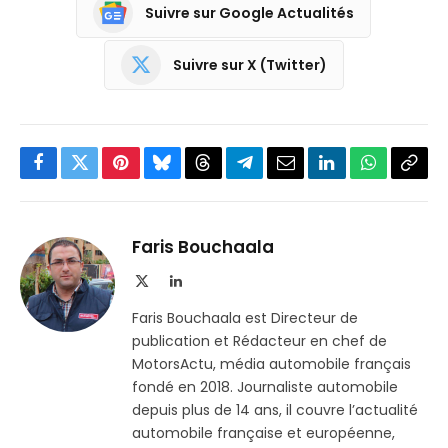
Suivre sur Google Actualités
Suivre sur X (Twitter)
Facebook
Twitter
Pinterest
Bluesky
Threads
Partager
Email
LinkedIn
WhatsApp
Copi
sur
le
Telegram
lien
Faris Bouchaala
X
LinkedIn
(Twitter)
Faris Bouchaala est Directeur de
publication et Rédacteur en chef de
MotorsActu, média automobile français
fondé en 2018. Journaliste automobile
depuis plus de 14 ans, il couvre l’actualité
automobile française et européenne,