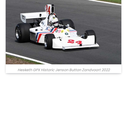
Hesketh GPX Historic Jenson Button Zandvoort 2022