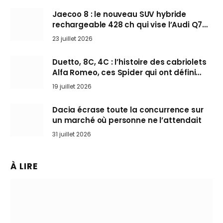
Jaecoo 8 : le nouveau SUV hybride
rechargeable 428 ch qui vise l’Audi Q7
arrive en Europe cet automne
23 juillet 2026
Duetto, 8C, 4C : l’histoire des cabriolets
Alfa Romeo, ces Spider qui ont défini
l’art de rouler cheveux au vent
19 juillet 2026
Dacia écrase toute la concurrence sur
un marché où personne ne l’attendait
31 juillet 2026
À LIRE