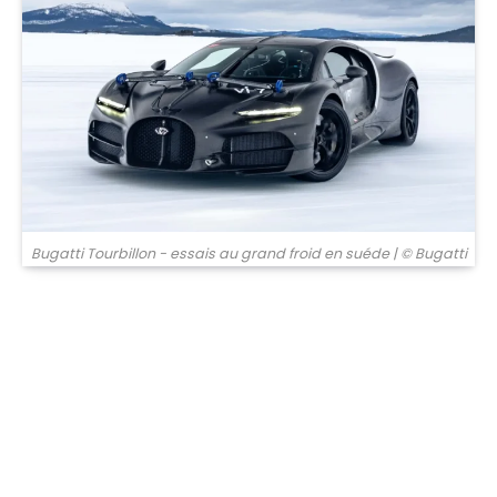
Bugatti Tourbillon - essais au grand froid en suéde
| © Bugatti