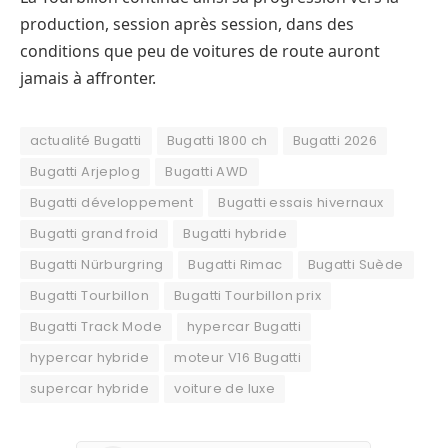
production, session après session, dans des
conditions que peu de voitures de route auront
jamais à affronter.
actualité Bugatti
Bugatti 1800 ch
Bugatti 2026
Bugatti Arjeplog
Bugatti AWD
Bugatti développement
Bugatti essais hivernaux
Bugatti grand froid
Bugatti hybride
Bugatti Nürburgring
Bugatti Rimac
Bugatti Suède
Bugatti Tourbillon
Bugatti Tourbillon prix
Bugatti Track Mode
hypercar Bugatti
hypercar hybride
moteur V16 Bugatti
supercar hybride
voiture de luxe