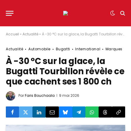
Accueil
»
Actualité
»
À -30 °C sur la glace, la Bugatti Tourbillon révèle ce que cachent ses 1 800 ch
Actualité
Automobile
Bugatti
International
Marques
À -30 °C sur la glace, la
Bugatti Tourbillon révèle ce
que cachent ses 1 800 ch
Par
Faris Bouchaala
9 mai 2026
© Bugatti