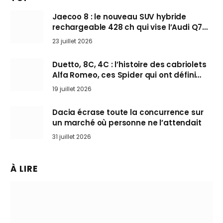
Jaecoo 8 : le nouveau SUV hybride
rechargeable 428 ch qui vise l’Audi Q7
arrive en Europe cet automne
23 juillet 2026
Duetto, 8C, 4C : l’histoire des cabriolets
Alfa Romeo, ces Spider qui ont défini
l’art de rouler cheveux au vent
19 juillet 2026
Dacia écrase toute la concurrence sur
un marché où personne ne l’attendait
31 juillet 2026
À LIRE