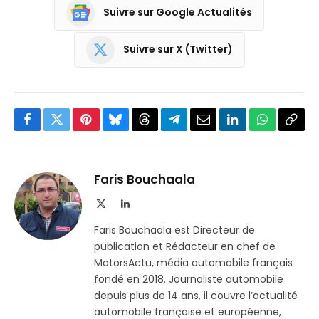
Suivre sur Google Actualités
Suivre sur X (Twitter)
Facebook
Twitter
Pinterest
Bluesky
Threads
Partager
Email
LinkedIn
WhatsApp
Copi
sur
le
Telegram
lien
Faris Bouchaala
X
LinkedIn
(Twitter)
Faris Bouchaala est Directeur de
publication et Rédacteur en chef de
MotorsActu, média automobile français
fondé en 2018. Journaliste automobile
depuis plus de 14 ans, il couvre l’actualité
automobile française et européenne,