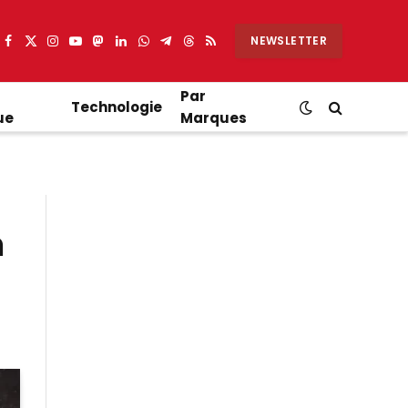
NEWSLETTER
Facebook
X
Instagram
YouTube
Mastodon
LinkedIn
WhatsApp
Partager
Threads
RSS
(Twitter)
sur
Telegram
Par
Technologie
ue
Marques
n