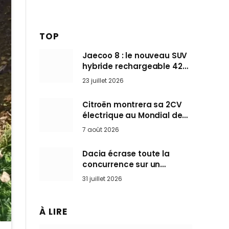
TOP
Jaecoo 8 : le nouveau SUV
hybride rechargeable 428
ch qui vise l’Audi Q7 arrive
23 juillet 2026
en Europe cet automne
Citroën montrera sa 2CV
électrique au Mondial de
Paris pendant que BMW et
7 août 2026
Mini désertent le salon
Dacia écrase toute la
concurrence sur un
marché où personne ne
31 juillet 2026
l’attendait
À LIRE