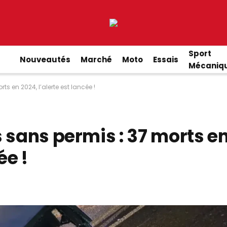
Sport
Nouveautés
Marché
Moto
Essais
Mécaniq
s en 2024, l’alerte est lancée !
 sans permis : 37 morts e
ée !