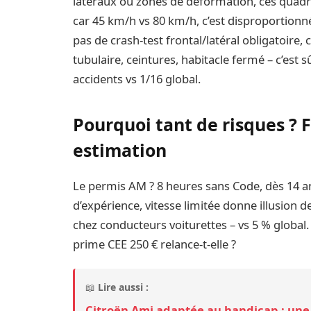
latéraux ou zones de déformation, ces quadri
car 45 km/h vs 80 km/h, c’est disproportionné
pas de crash-test frontal/latéral obligatoire,
tubulaire, ceintures, habitacle fermé – c’est s
accidents vs 1/16 global.
Pourquoi tant de risques ? 
estimation
Le permis AM ? 8 heures sans Code, dès 14 an
d’expérience, vitesse limitée donne illusion de
chez conducteurs voiturettes – vs 5 % global.
prime CEE 250 € relance-t-elle ?
📖
Lire aussi :
Citroën Ami adaptée au handicap : une 