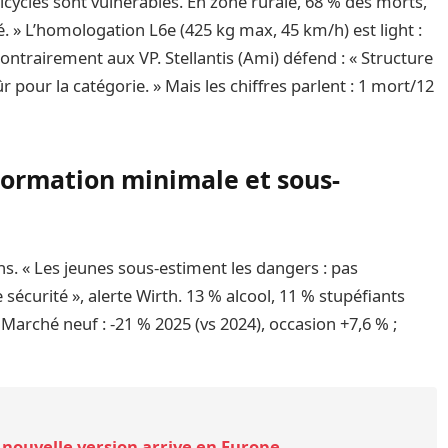
cycles sont vulnérables. En zone rurale, 68 % des morts,
. » L’homologation L6e (425 kg max, 45 km/h) est light :
 contrairement aux VP. Stellantis (Ami) défend : « Structure
ûr pour la catégorie. » Mais les chiffres parlent : 1 mort/12
Formation minimale et sous-
s. « Les jeunes sous-estiment les dangers : pas
 sécurité », alerte Wirth. 13 % alcool, 11 % stupéfiants
 Marché neuf : -21 % 2025 (vs 2024), occasion +7,6 % ;
nouvelle version arrive en Europe