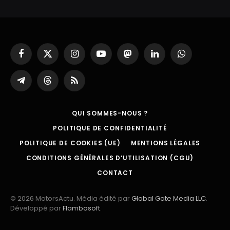
Facebook
X
Instagram
YouTube
Mastodon
LinkedIn
WhatsApp
(Twitter)
Partager
Threads
RSS
sur
Telegram
QUI SOMMES-NOUS ?
POLITIQUE DE CONFIDENTIALITÉ
POLITIQUE DE COOKIES (UE)
MENTIONS LÉGALES
CONDITIONS GÉNÉRALES D’UTILISATION (CGU)
CONTACT
© 2026 MotorsActu. Média édité par
Global Gate Media LLC
.
Développé par
Flambosoft
.