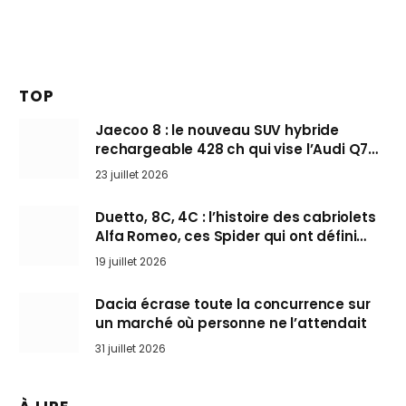
TOP
Jaecoo 8 : le nouveau SUV hybride
rechargeable 428 ch qui vise l’Audi Q7
arrive en Europe cet automne
23 juillet 2026
Duetto, 8C, 4C : l’histoire des cabriolets
Alfa Romeo, ces Spider qui ont défini
l’art de rouler cheveux au vent
19 juillet 2026
Dacia écrase toute la concurrence sur
un marché où personne ne l’attendait
31 juillet 2026