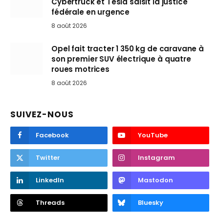
Cybertruck et Tesla saisit la justice
fédérale en urgence
8 août 2026
Opel fait tracter 1 350 kg de caravane à
son premier SUV électrique à quatre
roues motrices
8 août 2026
SUIVEZ-NOUS
Facebook
YouTube
Twitter
Instagram
LinkedIn
Mastodon
Threads
Bluesky