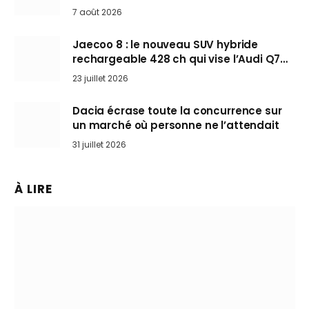
Mini désertent le salon
7 août 2026
Jaecoo 8 : le nouveau SUV hybride
rechargeable 428 ch qui vise l’Audi Q7
arrive en Europe cet automne
23 juillet 2026
Dacia écrase toute la concurrence sur
un marché où personne ne l’attendait
31 juillet 2026
À LIRE