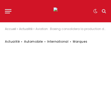
Accueil
»
Actualité
»
Aviation : Boeing consolidera la production du 787 en Caroline du Sud en 2021
Actualité
Automobile
International
Marques