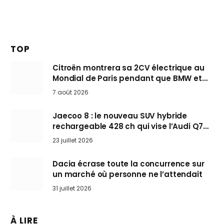
TOP
Citroën montrera sa 2CV électrique au
Mondial de Paris pendant que BMW et
Mini désertent le salon
7 août 2026
Jaecoo 8 : le nouveau SUV hybride
rechargeable 428 ch qui vise l’Audi Q7
arrive en Europe cet automne
23 juillet 2026
Dacia écrase toute la concurrence sur
un marché où personne ne l’attendait
31 juillet 2026
À LIRE