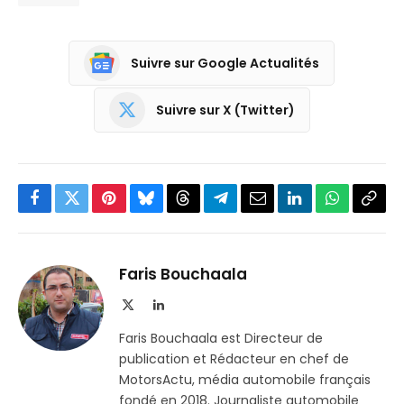
Suivre sur Google Actualités
Suivre sur X (Twitter)
Facebook
Twitter
Pinterest
Bluesky
Threads
Partager
Email
LinkedIn
WhatsApp
Copi
sur
le
Telegram
lien
Faris Bouchaala
X
LinkedIn
(Twitter)
Faris Bouchaala est Directeur de
publication et Rédacteur en chef de
MotorsActu, média automobile français
fondé en 2018. Journaliste automobile