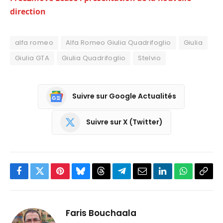
direction
alfa romeo
Alfa Romeo Giulia Quadrifoglio
Giulia
Giulia GTA
Giulia Quadrifoglio
Stelvio
Suivre sur Google Actualités
Suivre sur X (Twitter)
Facebook
Twitter
Pinterest
Bluesky
Threads
Partager
Email
LinkedIn
WhatsApp
Copi
sur
le
Telegram
lien
Faris Bouchaala