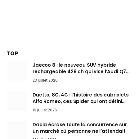
TOP
Jaecoo 8 : le nouveau SUV hybride
rechargeable 428 ch qui vise l’Audi Q7
arrive en Europe cet automne
23 juillet 2026
Duetto, 8C, 4C : l’histoire des cabriolets
Alfa Romeo, ces Spider qui ont défini
l’art de rouler cheveux au vent
19 juillet 2026
Dacia écrase toute la concurrence sur
un marché où personne ne l’attendait