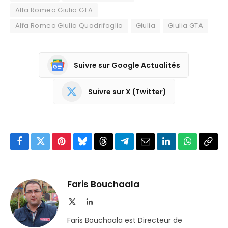
Alfa Romeo Giulia GTA
Alfa Romeo Giulia Quadrifoglio
Giulia
Giulia GTA
Suivre sur Google Actualités
Suivre sur X (Twitter)
Facebook
Twitter
Pinterest
Bluesky
Threads
Partager
Email
LinkedIn
WhatsApp
Copi
sur
le
Telegram
lien
Faris Bouchaala
X
LinkedIn
(Twitter)
Faris Bouchaala est Directeur de