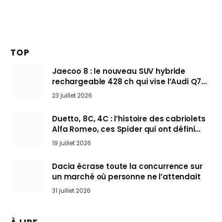
TOP
Jaecoo 8 : le nouveau SUV hybride
rechargeable 428 ch qui vise l’Audi Q7
arrive en Europe cet automne
23 juillet 2026
Duetto, 8C, 4C : l’histoire des cabriolets
Alfa Romeo, ces Spider qui ont défini
l’art de rouler cheveux au vent
19 juillet 2026
Dacia écrase toute la concurrence sur
un marché où personne ne l’attendait
31 juillet 2026