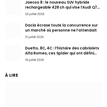
Jaecoo 8 : le nouveau SUV hybride
rechargeable 428 ch qui vise l’Audi Q7
arrive en Europe cet automne
23 juillet 2026
Dacia écrase toute la concurrence sur
un marché où personne ne l’attendait
31 juillet 2026
Duetto, 8C, 4C : l’histoire des cabriolets
Alfa Romeo, ces Spider qui ont défini
l’art de rouler cheveux au vent
19 juillet 2026
À LIRE