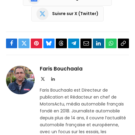
Suivre sur X (Twitter)
Facebook
Twitter
Pinterest
Bluesky
Threads
Partager
Email
LinkedIn
WhatsApp
Copi
sur
le
Telegram
lien
Faris Bouchaala
X
LinkedIn
(Twitter)
Faris Bouchaala est Directeur de
publication et Rédacteur en chef de
MotorsActu, média automobile français
fondé en 2018. Journaliste automobile
depuis plus de 14 ans, il couvre l’actualité
automobile française et européenne,
avec un focus sur les essais, les