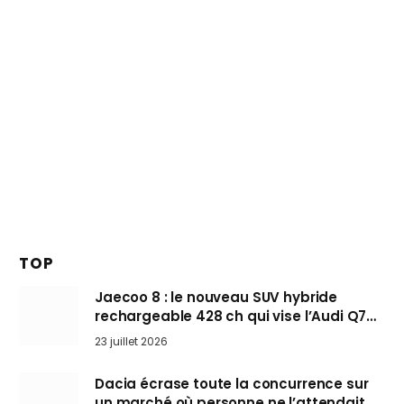
TOP
Jaecoo 8 : le nouveau SUV hybride
rechargeable 428 ch qui vise l’Audi Q7
arrive en Europe cet automne
23 juillet 2026
Dacia écrase toute la concurrence sur
un marché où personne ne l’attendait