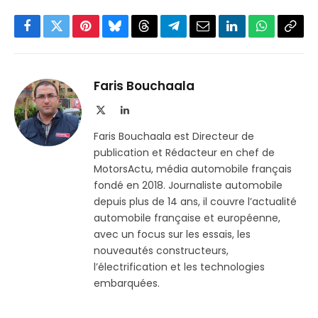
Facebook
Twitter
Pinterest
Bluesky
Threads
Partager
Email
LinkedIn
WhatsApp
Copi
sur
le
Telegram
lien
Faris Bouchaala
X
LinkedIn
(Twitter)
Faris Bouchaala est Directeur de
publication et Rédacteur en chef de
MotorsActu, média automobile français
fondé en 2018. Journaliste automobile
depuis plus de 14 ans, il couvre l’actualité
automobile française et européenne,
avec un focus sur les essais, les
nouveautés constructeurs,
l’électrification et les technologies
embarquées.