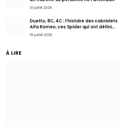
31 juillet 2026
Duetto, 8C, 4C : l’histoire des cabriolets
Alfa Romeo, ces Spider qui ont défini
l’art de rouler cheveux au vent
19 juillet 2026
À LIRE