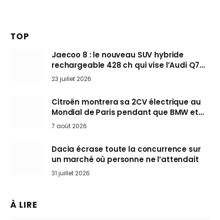
TOP
Jaecoo 8 : le nouveau SUV hybride
rechargeable 428 ch qui vise l’Audi Q7
arrive en Europe cet automne
23 juillet 2026
Citroën montrera sa 2CV électrique au
Mondial de Paris pendant que BMW et
Mini désertent le salon
7 août 2026
Dacia écrase toute la concurrence sur
un marché où personne ne l’attendait
31 juillet 2026
À LIRE