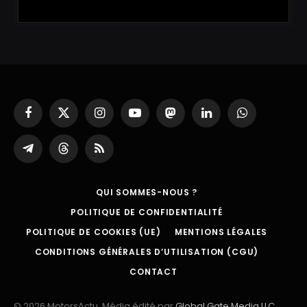
Facebook
X
Instagram
YouTube
Mastodon
LinkedIn
WhatsApp
(Twitter)
Partager
Threads
RSS
sur
Telegram
QUI SOMMES-NOUS ?
POLITIQUE DE CONFIDENTIALITÉ
POLITIQUE DE COOKIES (UE)
MENTIONS LÉGALES
CONDITIONS GÉNÉRALES D’UTILISATION (CGU)
CONTACT
© 2026 MotorsActu. Média édité par
Global Gate Media LLC
.