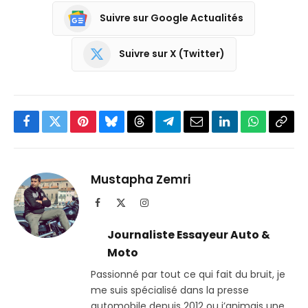
Suivre sur Google Actualités
Suivre sur X (Twitter)
Facebook
Twitter
Pinterest
Bluesky
Threads
Partager
Email
LinkedIn
WhatsApp
Copi
sur
le
Telegram
lien
Mustapha Zemri
Facebook
X
Instagram
(Twitter)
Journaliste Essayeur Auto &
Moto
Passionné par tout ce qui fait du bruit, je
me suis spécialisé dans la presse
automobile depuis 2012 ou j’animais une