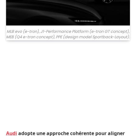
MLB evo (e-tron), J1-Performance Platform (e-tron GT concept),
MEB (Q4 e-tron concept), PPE (design model Sportback-Layout).
Audi
adopte une approche cohérente pour aligner