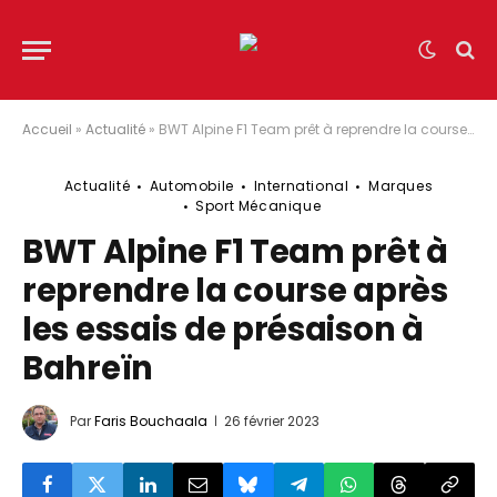
Accueil
»
Actualité
»
BWT Alpine F1 Team prêt à reprendre la course après les essais de présaison à Bahreïn
Actualité
Automobile
International
Marques
Sport Mécanique
BWT Alpine F1 Team prêt à
reprendre la course après
les essais de présaison à
Bahreïn
Par
Faris Bouchaala
26 février 2023