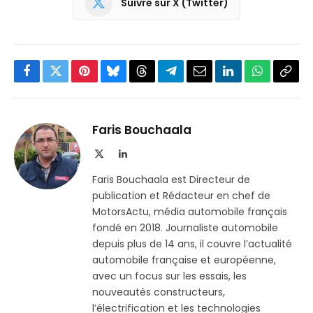
Suivre sur X (Twitter)
Facebook
Twitter
Pinterest
Bluesky
Threads
Partager
Email
LinkedIn
WhatsApp
Copi
sur
le
Telegram
lien
Faris Bouchaala
X
LinkedIn
(Twitter)
Faris Bouchaala est Directeur de
publication et Rédacteur en chef de
MotorsActu, média automobile français
fondé en 2018. Journaliste automobile
depuis plus de 14 ans, il couvre l’actualité
automobile française et européenne,
avec un focus sur les essais, les
nouveautés constructeurs,
l’électrification et les technologies