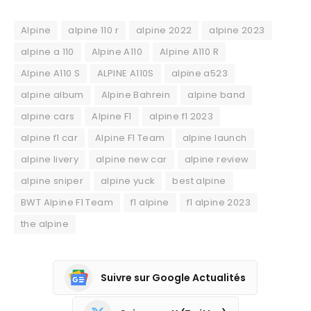
Alpine
alpine 110 r
alpine 2022
alpine 2023
alpine a 110
Alpine A110
Alpine A110 R
Alpine A110 S
ALPINE A110S
alpine a523
alpine album
Alpine Bahrein
alpine band
alpine cars
Alpine F1
alpine f1 2023
alpine f1 car
Alpine F1 Team
alpine launch
alpine livery
alpine new car
alpine review
alpine sniper
alpine yuck
best alpine
BWT Alpine F1 Team
f1 alpine
f1 alpine 2023
the alpine
Suivre sur Google Actualités