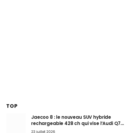
TOP
Jaecoo 8 : le nouveau SUV hybride
rechargeable 428 ch qui vise l’Audi Q7
arrive en Europe cet automne
23 juillet 2026