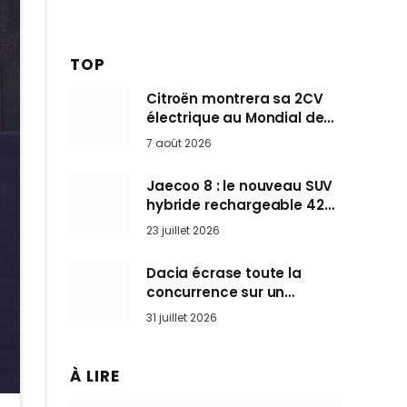
TOP
Citroën montrera sa 2CV
électrique au Mondial de
Paris pendant que BMW et
7 août 2026
Mini désertent le salon
Jaecoo 8 : le nouveau SUV
hybride rechargeable 428
ch qui vise l’Audi Q7 arrive
23 juillet 2026
en Europe cet automne
Dacia écrase toute la
concurrence sur un
marché où personne ne
31 juillet 2026
l’attendait
À LIRE