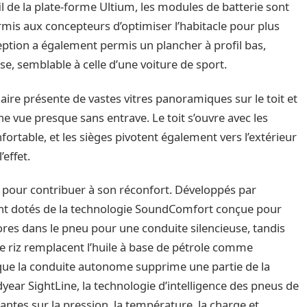
il de la plate-forme Ultium, les modules de batterie sont
ermis aux concepteurs d’optimiser l’habitacle pour plus
ception a également permis un plancher à profil bas,
e, semblable à celle d’une voiture de sport.
laire présente de vastes vitres panoramiques sur le toit et
ne vue presque sans entrave. Le toit s’ouvre avec les
fortable, et les sièges pivotent également vers l’extérieur
’effet.
pour contribuer à son réconfort. Développés par
 sont dotés de la technologie SoundComfort conçue pour
res dans le pneu pour une conduite silencieuse, tandis
e de riz remplacent l’huile à base de pétrole comme
e que la conduite autonome supprime une partie de la
ear SightLine, la technologie d’intelligence des pneus de
tes sur la pression, la température, la charge et