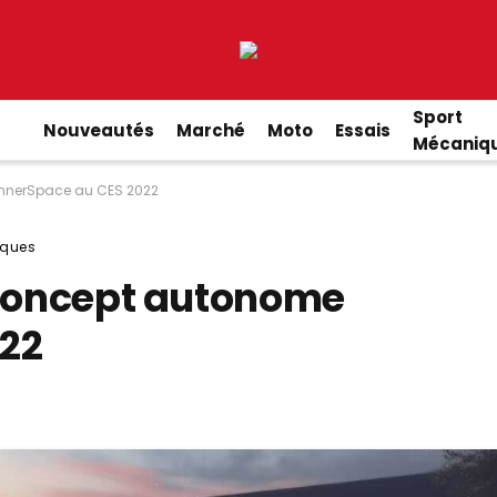
Sport
Nouveautés
Marché
Moto
Essais
Mécaniq
InnerSpace au CES 2022
ques
 concept autonome
022