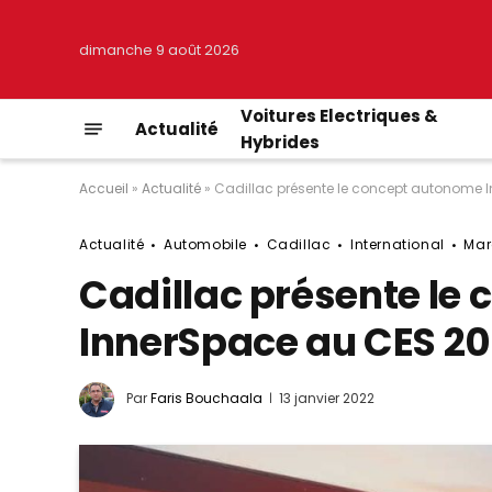
dimanche 9 août 2026
Voitures Electriques &
Actualité
Hybrides
Accueil
»
Actualité
»
Cadillac présente le concept autonome 
Actualité
Automobile
Cadillac
International
Mar
Cadillac présente le
InnerSpace au CES 2
Par
Faris Bouchaala
13 janvier 2022