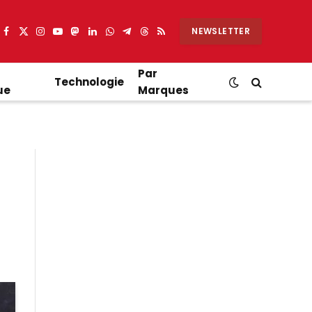
NEWSLETTER
Facebook
X
Instagram
YouTube
Mastodon
LinkedIn
WhatsApp
Partager
Threads
RSS
(Twitter)
sur
Telegram
Par
Technologie
ue
Marques