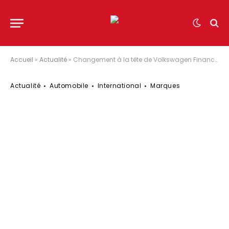
Accueil
»
Actualité
»
Changement à la tête de Volkswagen Financial Services – départ de Lars Henner Santelmann remplacé par le Dr. Christian Dahlheim
Actualité
Automobile
International
Marques