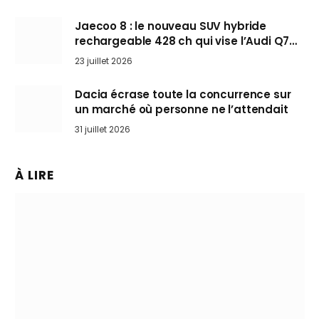
Jaecoo 8 : le nouveau SUV hybride
rechargeable 428 ch qui vise l’Audi Q7
arrive en Europe cet automne
23 juillet 2026
Dacia écrase toute la concurrence sur
un marché où personne ne l’attendait
31 juillet 2026
À LIRE