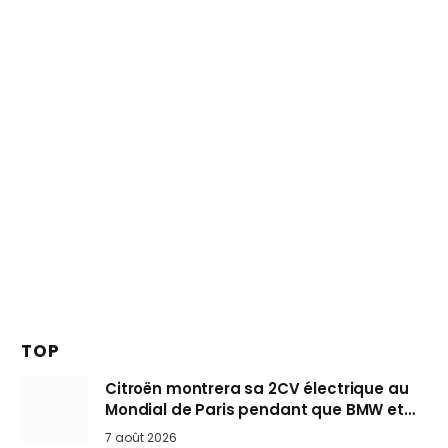
TOP
Citroën montrera sa 2CV électrique au
Mondial de Paris pendant que BMW et
Mini désertent le salon
7 août 2026