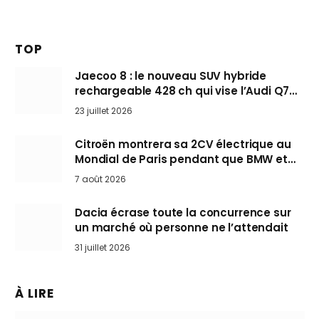
TOP
Jaecoo 8 : le nouveau SUV hybride
rechargeable 428 ch qui vise l’Audi Q7
arrive en Europe cet automne
23 juillet 2026
Citroën montrera sa 2CV électrique au
Mondial de Paris pendant que BMW et
Mini désertent le salon
7 août 2026
Dacia écrase toute la concurrence sur
un marché où personne ne l’attendait
31 juillet 2026
À LIRE