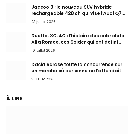
Jaecoo 8 : le nouveau SUV hybride
rechargeable 428 ch qui vise l’Audi Q7
arrive en Europe cet automne
23 juillet 2026
Duetto, 8C, 4C : l’histoire des cabriolets
Alfa Romeo, ces Spider qui ont défini
l’art de rouler cheveux au vent
19 juillet 2026
Dacia écrase toute la concurrence sur
un marché où personne ne l’attendait
31 juillet 2026
À LIRE