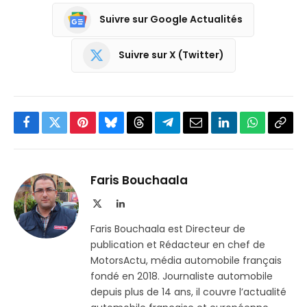
Suivre sur Google Actualités
Suivre sur X (Twitter)
Facebook
Twitter
Pinterest
Bluesky
Threads
Partager
Email
LinkedIn
WhatsApp
Copi
sur
le
Telegram
lien
Faris Bouchaala
X
LinkedIn
(Twitter)
Faris Bouchaala est Directeur de
publication et Rédacteur en chef de
MotorsActu, média automobile français
fondé en 2018. Journaliste automobile
depuis plus de 14 ans, il couvre l’actualité