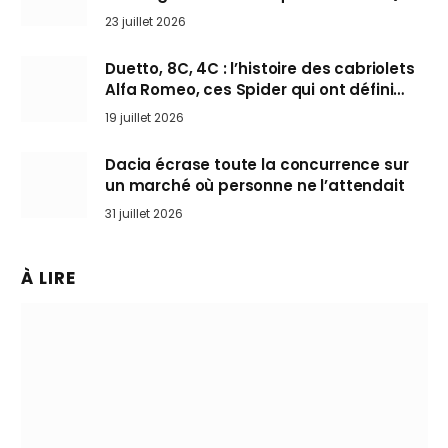
arrive en Europe cet automne
23 juillet 2026
Duetto, 8C, 4C : l’histoire des cabriolets
Alfa Romeo, ces Spider qui ont défini
l’art de rouler cheveux au vent
19 juillet 2026
Dacia écrase toute la concurrence sur
un marché où personne ne l’attendait
31 juillet 2026
À LIRE