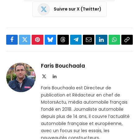
Suivre sur X (Twitter)
Facebook
Twitter
Pinterest
Bluesky
Threads
Partager
Email
LinkedIn
WhatsApp
Copi
sur
le
Telegram
lien
Faris Bouchaala
X
LinkedIn
(Twitter)
Faris Bouchaala est Directeur de
publication et Rédacteur en chef de
MotorsActu, média automobile français
fondé en 2018. Journaliste automobile
depuis plus de 14 ans, il couvre l’actualité
automobile française et européenne,
avec un focus sur les essais, les
nouveautés constructeurs,