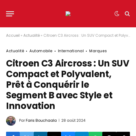
Accueil
»
Actualité
»
Citroen C3 Aircross : Un SUV Compact et Polyvalent, Prêt à Conquérir le Segment B avec Style et Innovation
Actualité
Automobile
International
Marques
Citroen C3 Aircross : Un SUV
Compact et Polyvalent,
Prêt à Conquérir le
Segment B avec Style et
Innovation
Par
Faris Bouchaala
28 août 2024