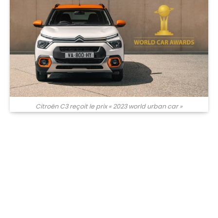
Citroën C3 reçoit le prix « 2023 world urban car »