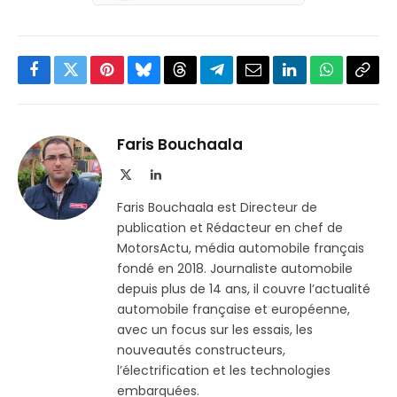
Facebook
Twitter
Pinterest
Bluesky
Threads
Partager
Email
LinkedIn
WhatsApp
Copi
sur
le
Telegram
lien
Faris Bouchaala
X
LinkedIn
(Twitter)
Faris Bouchaala est Directeur de
publication et Rédacteur en chef de
MotorsActu, média automobile français
fondé en 2018. Journaliste automobile
depuis plus de 14 ans, il couvre l’actualité
automobile française et européenne,
avec un focus sur les essais, les
nouveautés constructeurs,
l’électrification et les technologies
embarquées.