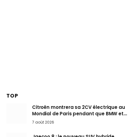
TOP
Citroën montrera sa 2CV électrique au
Mondial de Paris pendant que BMW et
Mini désertent le salon
7 août 2026
Jaecoo 8 : le nouveau SUV hybride