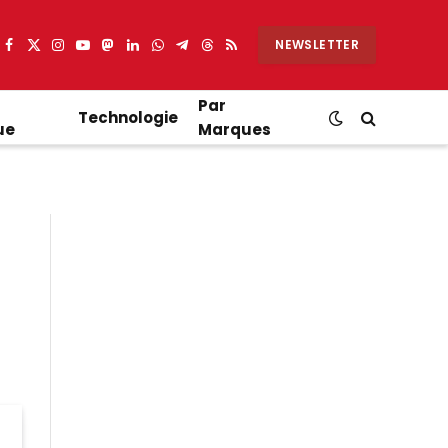
NEWSLETTER
Facebook
X
Instagram
YouTube
Mastodon
LinkedIn
WhatsApp
Partager
Threads
RSS
(Twitter)
sur
Telegram
Par
Technologie
ue
Marques