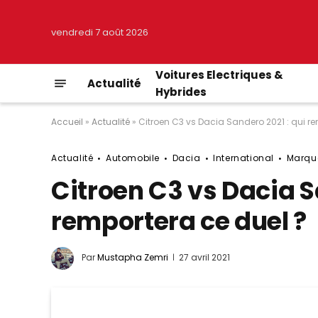
vendredi 7 août 2026
Voitures Electriques &
Actualité
Hybrides
Accueil
»
Actualité
»
Citroen C3 vs Dacia Sandero 2021 : qui re
Actualité
Automobile
Dacia
International
Marqu
Citroen C3 vs Dacia S
remportera ce duel ?
Par
Mustapha Zemri
27 avril 2021