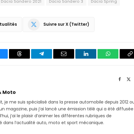
Dacia Sandero 2021
Dacia Sandero 3
Dacia Spring
tualités
Suivre sur X (Twitter)
luesky
Threads
Partager
Email
LinkedIn
WhatsApp
C
sur
le
Telegram
li
Facebo
X
(T
& Moto
it, je me suis spécialisé dans la presse automobile depuis 2012 o
 magazine, puis j’ai lancé une émission télé qui a été diffusée
hui, j’ai le plaisir d’animer les différentes rubriques de
sé dans l’actualité auto, moto et sport mécanique.