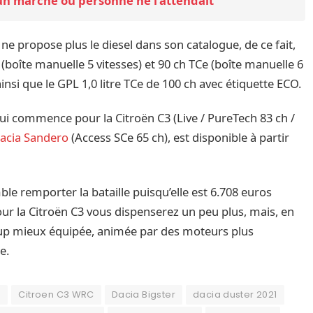
un marché où personne ne l’attendait
ne propose plus le diesel dans son catalogue, de ce fait,
 (boîte manuelle 5 vitesses) et 90 ch TCe (boîte manuelle 6
nsi que le GPL 1,0 litre TCe de 100 ch avec étiquette ECO.
ui commence pour la Citroën C3 (Live / PureTech 83 ch /
acia Sandero
(Access SCe 65 ch), est disponible à partir
le remporter la bataille puisqu’elle est 6.708 euros
ur la Citroën C3 vous dispenserez un peu plus, mais, en
oup mieux équipée, animée par des moteurs plus
e.
5
Citroen C3 WRC
Dacia Bigster
dacia duster 2021