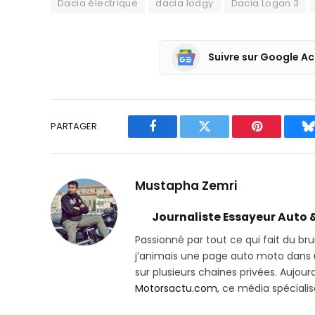
Dacia électrique
dacia lodgy
Dacia Logan 3
Suivre sur Google Ac
PARTAGER.
Facebook
Twitter
Pinterest
B
Mustapha Zemri
Journaliste Essayeur Auto 
Passionné par tout ce qui fait du bru
j’animais une page auto moto dans un
sur plusieurs chaines privées. Aujourd’
Motorsactu.com
, ce média spéciali