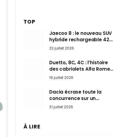
TOP
Jaecoo 8 : le nouveau SUV
hybride rechargeable 428
ch qui vise l’Audi Q7 arrive
23 juillet 2026
en Europe cet automne
Duetto, 8C, 4C : l’histoire
des cabriolets Alfa Romeo,
ces Spider qui ont défini
19 juillet 2026
l’art de rouler cheveux au
vent
Dacia écrase toute la
concurrence sur un
marché où personne ne
31 juillet 2026
l’attendait
À LIRE