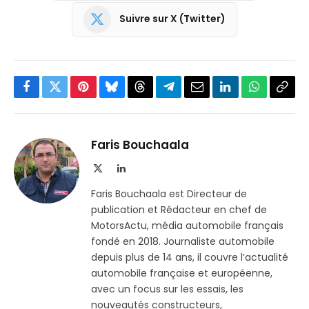
Suivre sur X (Twitter)
Facebook
Twitter
Pinterest
Bluesky
Threads
Partager
Email
LinkedIn
WhatsApp
Copi
sur
le
Telegram
lien
Faris Bouchaala
X
LinkedIn
(Twitter)
Faris Bouchaala est Directeur de
publication et Rédacteur en chef de
MotorsActu, média automobile français
fondé en 2018. Journaliste automobile
depuis plus de 14 ans, il couvre l’actualité
automobile française et européenne,
avec un focus sur les essais, les
nouveautés constructeurs,