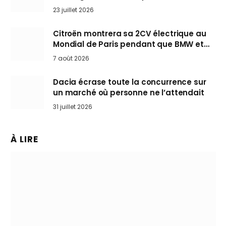
arrive en Europe cet automne
23 juillet 2026
Citroën montrera sa 2CV électrique au
Mondial de Paris pendant que BMW et
Mini désertent le salon
7 août 2026
Dacia écrase toute la concurrence sur
un marché où personne ne l’attendait
31 juillet 2026
À LIRE