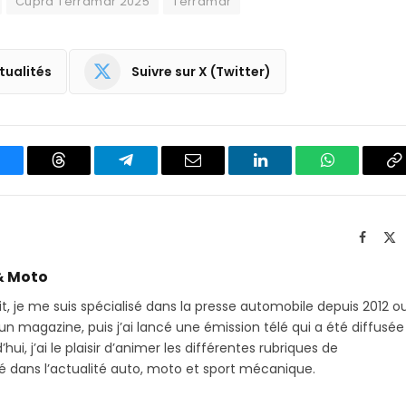
Cupra Terramar 2025
Terramar
tualités
Suivre sur X (Twitter)
luesky
Threads
Partager
Email
LinkedIn
WhatsApp
C
sur
le
Telegram
li
Facebo
X
(T
& Moto
it, je me suis spécialisé dans la presse automobile depuis 2012 o
 magazine, puis j’ai lancé une émission télé qui a été diffusée
hui, j’ai le plaisir d’animer les différentes rubriques de
sé dans l’actualité auto, moto et sport mécanique.