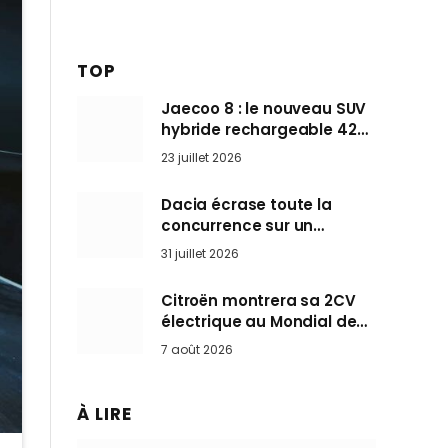
TOP
Jaecoo 8 : le nouveau SUV
hybride rechargeable 428
ch qui vise l’Audi Q7 arrive
23 juillet 2026
en Europe cet automne
Dacia écrase toute la
concurrence sur un
marché où personne ne
31 juillet 2026
l’attendait
Citroën montrera sa 2CV
électrique au Mondial de
Paris pendant que BMW et
7 août 2026
Mini désertent le salon
À LIRE