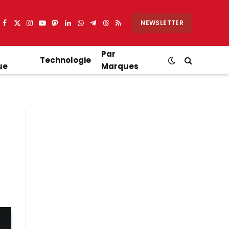
NEWSLETTER
Facebook
X
Instagram
YouTube
Mastodon
LinkedIn
WhatsApp
Partager
Threads
RSS
(Twitter)
sur
Telegram
Par
Technologie
ue
Marques