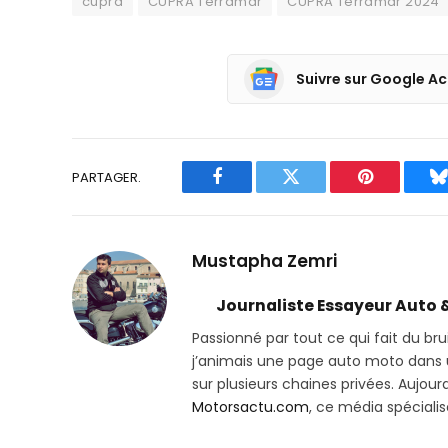
cupra
CUPRA Terramar
CUPRA Terramar 2024
Suivre sur Google Ac
PARTAGER.
Facebook
Twitter
Pinterest
B
Mustapha Zemri
Journaliste Essayeur Auto 
Passionné par tout ce qui fait du bru
j’animais une page auto moto dans un
sur plusieurs chaines privées. Aujourd’
Motorsactu.com
, ce média spéciali