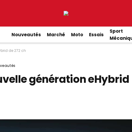
Sport
Nouveautés
Marché
Moto
Essais
Mécaniq
brid de 272 ch
veautés
velle génération eHybrid