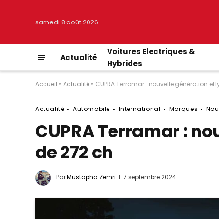
samedi 8 août 2026
Voitures Electriques &
Actualité
Hybrides
Accueil
»
Actualité
»
CUPRA Terramar : nouvelle génération eHy
Actualité
Automobile
International
Marques
Nou
CUPRA Terramar : nou
de 272 ch
Par
Mustapha Zemri
7 septembre 2024