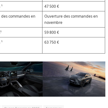
 ¹
47 500 €
e des commandes en
Ouverture des commandes en
e
novembre
¹
59 800 €
 ¹
63 750 €