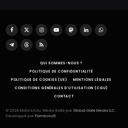
Facebook
X
Instagram
YouTube
Mastodon
LinkedIn
WhatsApp
(Twitter)
Partager
Threads
RSS
sur
Telegram
QUI SOMMES-NOUS ?
POLITIQUE DE CONFIDENTIALITÉ
POLITIQUE DE COOKIES (UE)
MENTIONS LÉGALES
CONDITIONS GÉNÉRALES D’UTILISATION (CGU)
CONTACT
© 2026 MotorsActu. Média édité par
Global Gate Media LLC
.
Développé par
Flambosoft
.