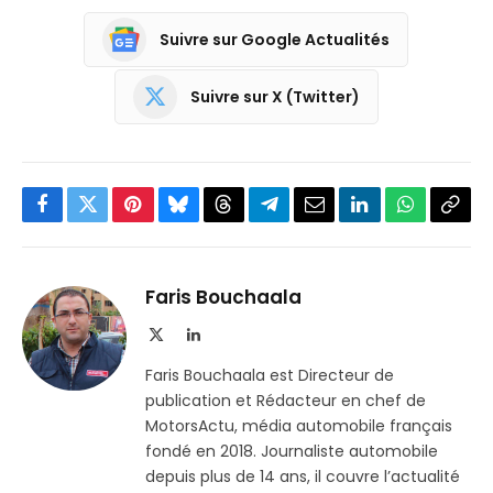
Suivre sur Google Actualités
Suivre sur X (Twitter)
Facebook
Twitter
Pinterest
Bluesky
Threads
Partager
Email
LinkedIn
WhatsApp
Copi
sur
le
Telegram
lien
Faris Bouchaala
X
LinkedIn
(Twitter)
Faris Bouchaala est Directeur de
publication et Rédacteur en chef de
MotorsActu, média automobile français
fondé en 2018. Journaliste automobile
depuis plus de 14 ans, il couvre l’actualité