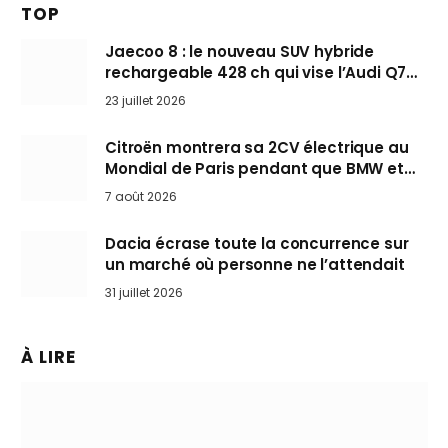
TOP
Jaecoo 8 : le nouveau SUV hybride
rechargeable 428 ch qui vise l’Audi Q7
arrive en Europe cet automne
23 juillet 2026
Citroën montrera sa 2CV électrique au
Mondial de Paris pendant que BMW et
Mini désertent le salon
7 août 2026
Dacia écrase toute la concurrence sur
un marché où personne ne l’attendait
31 juillet 2026
À LIRE