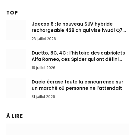
TOP
Jaecoo 8 : le nouveau SUV hybride
rechargeable 428 ch qui vise l’Audi Q7
arrive en Europe cet automne
23 juillet 2026
Duetto, 8C, 4C : l’histoire des cabriolets
Alfa Romeo, ces Spider qui ont défini
l’art de rouler cheveux au vent
19 juillet 2026
Dacia écrase toute la concurrence sur
un marché où personne ne l’attendait
31 juillet 2026
À LIRE