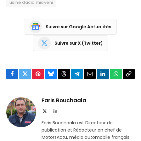
usine dacia mioveni
Suivre sur Google Actualités
Suivre sur X (Twitter)
Facebook
Twitter
Pinterest
Bluesky
Threads
Partager
Email
LinkedIn
WhatsApp
Copi
sur
le
Telegram
lien
Faris Bouchaala
X
LinkedIn
(Twitter)
Faris Bouchaala est Directeur de
publication et Rédacteur en chef de
MotorsActu, média automobile français