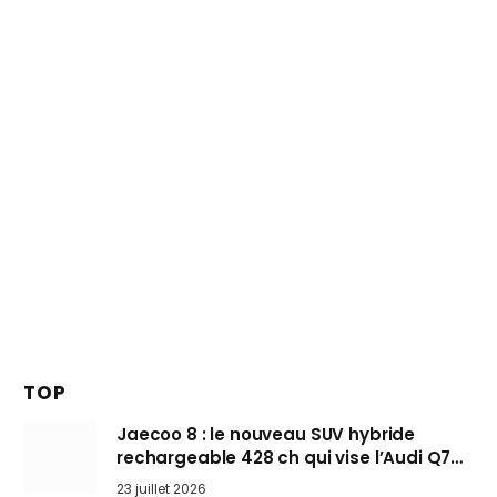
TOP
Jaecoo 8 : le nouveau SUV hybride
rechargeable 428 ch qui vise l’Audi Q7
arrive en Europe cet automne
23 juillet 2026