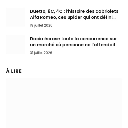
Duetto, 8C, 4C : l’histoire des cabriolets
Alfa Romeo, ces Spider qui ont défini
l’art de rouler cheveux au vent
19 juillet 2026
Dacia écrase toute la concurrence sur
un marché où personne ne l’attendait
31 juillet 2026
À LIRE