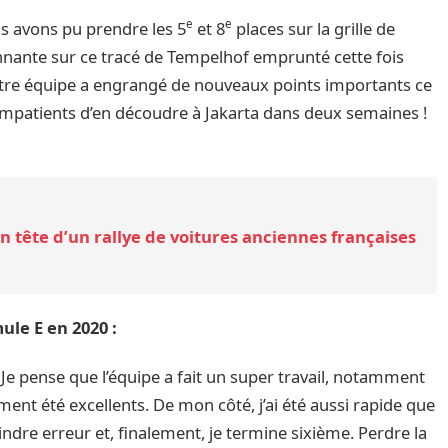
e
e
us avons pu prendre les 5
et 8
places sur la grille de
onnante sur ce tracé de Tempelhof emprunté cette fois
notre équipe a engrangé de nouveaux points importants ce
mpatients d’en découdre à Jakarta dans deux semaines !
 tête d’un rallye de voitures anciennes françaises
ule E en 2020 :
i. Je pense que l’équipe a fait un super travail, notamment
iment été excellents. De mon côté, j’ai été aussi rapide que
indre erreur et, finalement, je termine sixième. Perdre la