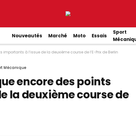
Sport
Nouveautés
Marché
Moto
Essais
Mécaniq
importants à l’issue de la deuxième course de l’E-Prix de Berlin
rt Mécanique
ue encore des points
de la deuxième course de