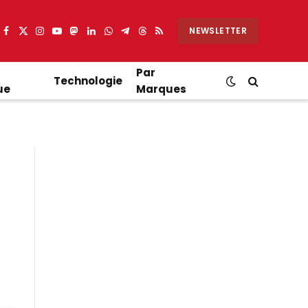
NEWSLETTER
Facebook
X
Instagram
YouTube
Mastodon
LinkedIn
WhatsApp
Partager
Threads
RSS
(Twitter)
sur
Telegram
Par
Technologie
ue
Marques