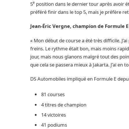
e
5
position dans le dernier tour après avoir é
préféré finir dans le top 5, mais je préfère 
J
ean-Éric Vergne, champion de Formule E e
« Mon début de course a été très difficile. J
freins. Le rythme était bon, mais moins rapid
jour, mais nous glanons malgré tout des poin
que cela se passera mieux à Jakarta. J’ai en tou
DS Automobiles impliqué en Formule E depuis 
81 courses
4 titres de champion
14 victoires
41 podiums