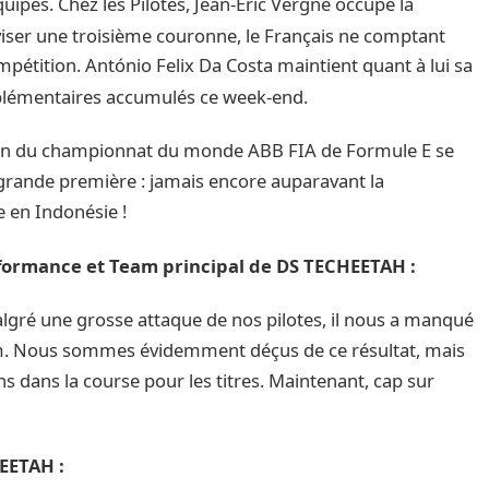
ipes. Chez les Pilotes, Jean-Éric Vergne occupe la
 viser une troisième couronne, le Français ne comptant
ompétition. António Felix Da Costa maintient quant à lui sa
pplémentaires accumulés ce week-end.
on du championnat du monde ABB FIA de Formule E se
e grande première : jamais encore auparavant la
e en Indonésie !
formance et Team principal de DS TECHEETAH :
 Malgré une grosse attaque de nos pilotes, il nous a manqué
m. Nous sommes évidemment déçus de ce résultat, mais
 dans la course pour les titres. Maintenant, cap sur
EETAH :