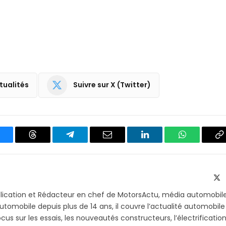
tualités
Suivre sur X (Twitter)
luesky
Threads
Partager
Email
LinkedIn
WhatsApp
C
sur
le
Telegram
li
X
(T
blication et Rédacteur en chef de MotorsActu, média automobil
utomobile depuis plus de 14 ans, il couvre l’actualité automobile
s sur les essais, les nouveautés constructeurs, l’électrification