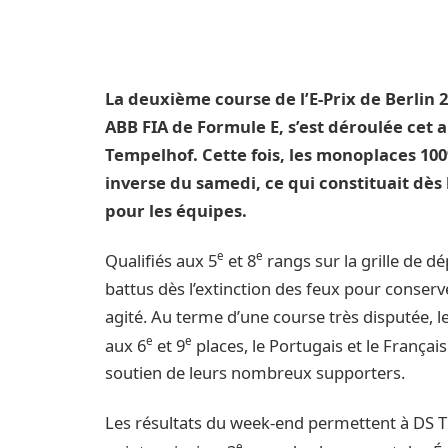
La deuxième course de l’E-Prix de Berli
ABB FIA de Formule E, s’est déroulée cet
Tempelhof. Cette fois, les monoplaces 10
inverse du samedi, ce qui constituait dès
pour les équipes.
e
e
Qualifiés aux 5
et 8
rangs sur la grille de d
battus dès l’extinction des feux pour conserv
agité. Au terme d’une course très disputée, l
e
e
aux 6
et 9
places, le Portugais et le França
soutien de leurs nombreux supporters.
Les résultats du week-end permettent à DS 
e