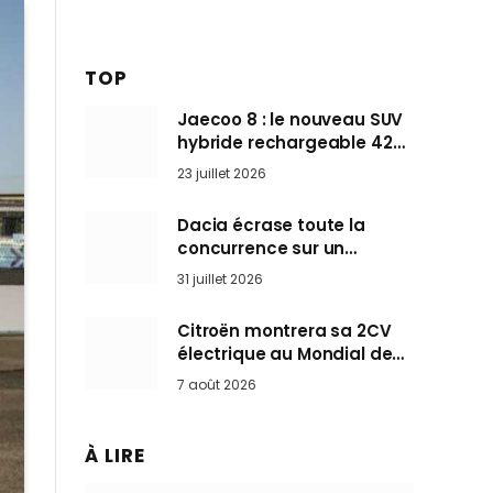
TOP
Jaecoo 8 : le nouveau SUV
hybride rechargeable 428
ch qui vise l’Audi Q7 arrive
23 juillet 2026
en Europe cet automne
Dacia écrase toute la
concurrence sur un
marché où personne ne
31 juillet 2026
l’attendait
Citroën montrera sa 2CV
électrique au Mondial de
Paris pendant que BMW et
7 août 2026
Mini désertent le salon
À LIRE