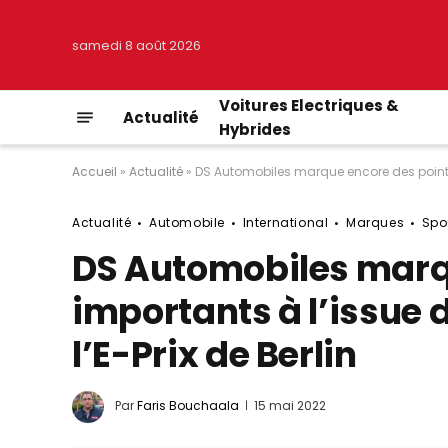
samedi 8 août 2026
Voitures Electriques &
Actualité
Hybrides
Accueil
»
Actualité
»
DS Automobiles marque encore des points 
Actualité
Automobile
International
Marques
Spo
DS Automobiles marq
importants à l’issue 
l’E-Prix de Berlin
Par
Faris Bouchaala
15 mai 2022