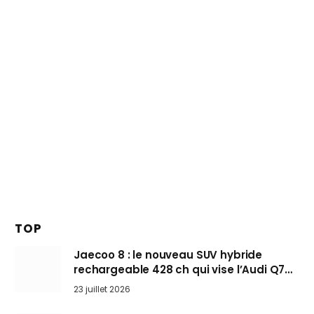
TOP
Jaecoo 8 : le nouveau SUV hybride
rechargeable 428 ch qui vise l’Audi Q7
arrive en Europe cet automne
23 juillet 2026