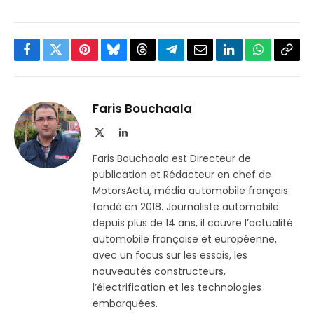
Facebook
Twitter
Pinterest
Bluesky
Threads
Partager
Email
LinkedIn
WhatsApp
Copi
sur
le
Telegram
lien
Faris Bouchaala
X
LinkedIn
(Twitter)
Faris Bouchaala est Directeur de
publication et Rédacteur en chef de
MotorsActu, média automobile français
fondé en 2018. Journaliste automobile
depuis plus de 14 ans, il couvre l’actualité
automobile française et européenne,
avec un focus sur les essais, les
nouveautés constructeurs,
l’électrification et les technologies
embarquées.