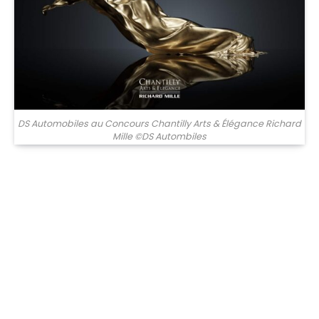
DS Automobiles au Concours Chantilly Arts & Élégance Richard
Mille ©DS Autombiles