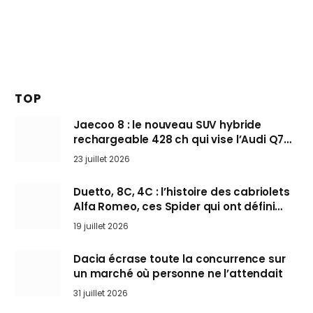
TOP
Jaecoo 8 : le nouveau SUV hybride
rechargeable 428 ch qui vise l’Audi Q7
arrive en Europe cet automne
23 juillet 2026
Duetto, 8C, 4C : l’histoire des cabriolets
Alfa Romeo, ces Spider qui ont défini
l’art de rouler cheveux au vent
19 juillet 2026
Dacia écrase toute la concurrence sur
un marché où personne ne l’attendait
31 juillet 2026