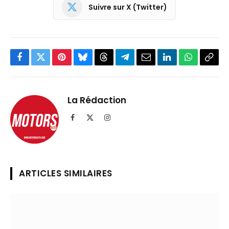
Suivre sur X (Twitter)
Facebook
Twitter
Pinterest
Bluesky
Threads
Partager
Email
LinkedIn
WhatsApp
Copi
sur
le
Telegram
lien
La Rédaction
Facebook
X
Instagram
(Twitter)
ARTICLES SIMILAIRES