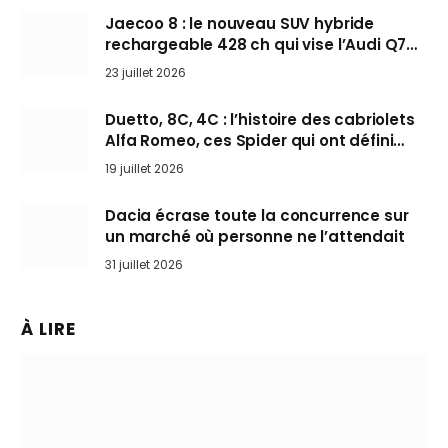
Jaecoo 8 : le nouveau SUV hybride
rechargeable 428 ch qui vise l’Audi Q7
arrive en Europe cet automne
23 juillet 2026
Duetto, 8C, 4C : l’histoire des cabriolets
Alfa Romeo, ces Spider qui ont défini
l’art de rouler cheveux au vent
19 juillet 2026
Dacia écrase toute la concurrence sur
un marché où personne ne l’attendait
31 juillet 2026
À LIRE